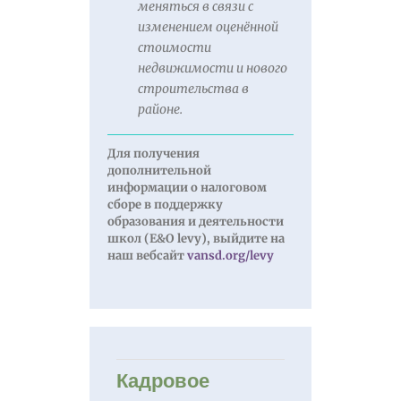
меняться в связи с
изменением оценённой
стоимости
недвижимости и нового
строительства в
районе.
Для получения
дополнительной
информации о налоговом
сборе в поддержку
образования и деятельности
школ (E&O levy), выйдите на
наш вебсайт
vansd.org/levy
Кадровое