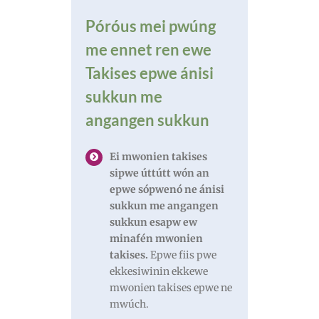
Póróus mei pwúng
me ennet ren ewe
Takises epwe ánisi
sukkun me
angangen sukkun
Ei mwonien takises
sipwe úttútt wón an
epwe sópwenó ne ánisi
sukkun me angangen
sukkun esapw ew
minafén mwonien
takises.
Epwe fiis pwe
ekkesiwinin ekkewe
mwonien takises epwe ne
mwúch.