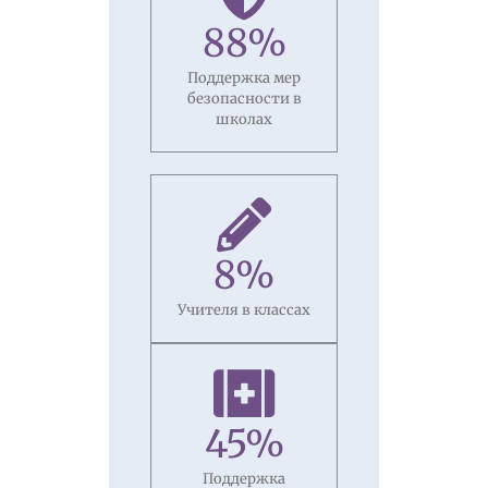
88
%
Поддержка мер
безопасности в
школах
8
%
Учителя в классах
45
%
Поддержка