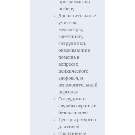
программы по
выбору
Дополнительные
учителя,
медсёстры,
советники,
сотрудники,
оказывающие
помощь в
вопросах
психического
здоровья, и
вспомогательный
персонал
Сотрудники
службы охраны и
безопасности
Центры ресурсов
для семей
Спортивные