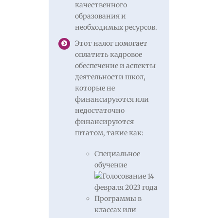
качественного
образования и
необходимых ресурсов.
Этот налог помогает
оплатить кадровое
обеспечение и аспекты
деятельности школ,
которые не
финансируются или
недостаточно
финансируются
штатом, такие как:
Специальное
обучение
Программы в
классах или