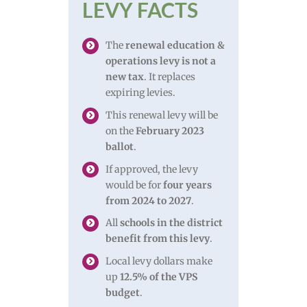
LEVY FACTS
The
renewal education &
operations levy is not a
new tax
. It replaces
expiring levies.
This renewal levy will be
on the
February 2023
ballot
.
If approved, the levy
would be for
four years
from 2024 to 2027
.
All
schools in the district
benefit from this levy
.
Local levy dollars make
up
12.5% of the VPS
budget
.