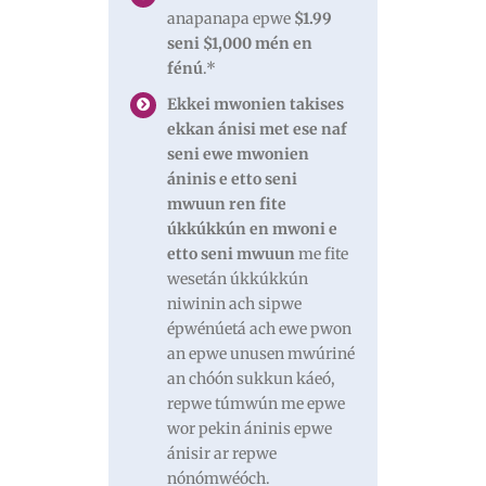
anapanapa epwe
$1.99
seni $1,000 mén en
fénú
.*
Ekkei mwonien takises
ekkan ánisi met ese naf
seni ewe mwonien
áninis e etto seni
mwuun ren fite
úkkúkkún en mwoni e
etto seni mwuun
me fite
wesetán úkkúkkún
niwinin ach sipwe
épwénúetá ach ewe pwon
an epwe unusen mwúriné
an chóón sukkun káeó,
repwe túmwún me epwe
wor pekin áninis epwe
ánisir ar repwe
nónómwéóch.