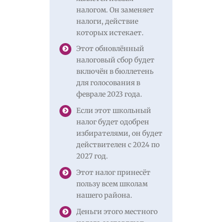
налогом. Он заменяет
налоги, действие
которых истекает.
Этот обновлённый
налоговый сбор будет
включён в бюллетень
для голосования в
феврале 2023 года.
Если этот школьный
налог будет одобрен
избирателями, он будет
действителен с 2024 по
2027 год.
Этот налог принесёт
пользу всем школам
нашего района.
Деньги этого местного