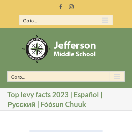
Skip
Facebook
Instagram
to
content
Go to...
Go to...
Top levy facts 2023 | Español |
Русский | Fóósun Chuuk