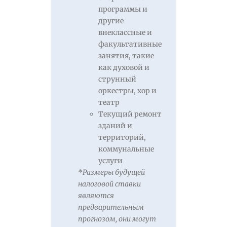
программы и
другие
внеклассные и
факультативные
занятия, такие
как духовой и
струнный
оркестры, хор и
театр
Текущий ремонт
зданий и
территорий,
коммунальные
услуги
*Размеры будущей
налоговой ставки
являются
предварительным
прогнозом, они могут