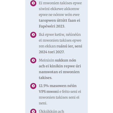
Ei mwonien takises epwe
siwini ekkewe akkomw
epwe ne nómw wón ewe
taropwen úttútt faan ei
Fapéwéri 2023
.
Iká epwe ketiw, néúnéún
ei mwonien takises epwe
ren ekkan
ruánú ier, seni
2024 tori 2027
.
Meinisin
sukkun nón
ach ei kinikin repwe úri
namwotan ei mwonien
takises
.
12.5% masowen néún
VPS mwoni
e feito seni ei
mwonien takises seni ei
neni.
Úkkúkkún ach