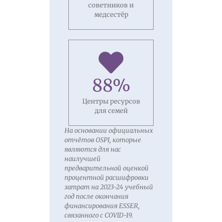
советников и
медсестёр
88
%
Центры ресурсов
для семей
На основании официальных
отчётов OSPI, которые
являются для нас
наилучшей
предварительной оценкой
процентной расшифровки
затрат на 2023-24 учебный
год после окончания
финансирования ESSER,
связанного с COVID-19.