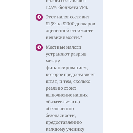
налога составляют
12.5% бюджета VPS.
Этот налог составит
$1.99 на $1000 долларов
оценённой стоимости
недвижимости.*
Местные налоги
устраняют разрыв
между
финансированием,
которое предоставляет
штат, и тем, сколько
реально стоит
выполнение наших
обязательств по
обеспечению
безопасности,
предоставлению
каждому ученику