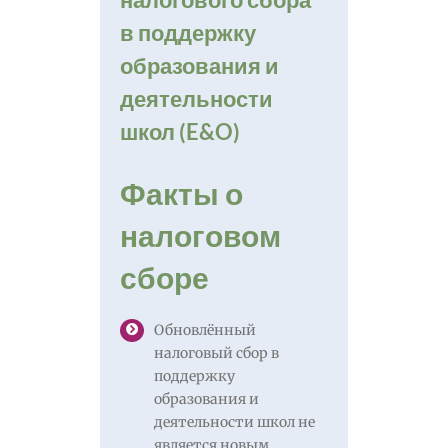
в поддержку
образования и
деятельности
школ (E&O)
Факты о
налоговом
сборе
Обновлённый
налоговый сбор в
поддержку
образования и
деятельности школ не
является новым