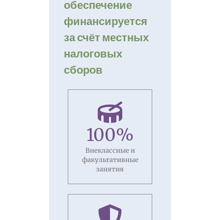
обеспечение
финансируется
за счёт местных
налоговых
сборов
100
%
Внеклассные и
факультативные
занятия